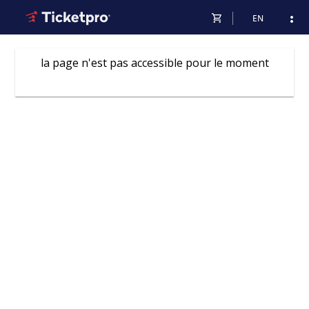
shopping_cart
more_vert
EN
la page n'est pas accessible pour le moment